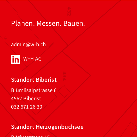
Planen. Messen. Bauen.
admin@w-h.ch
W+H AG
Standort Biberist
Blümlisalpstrasse 6
4562 Biberist
032 671 26 30
Standort Herzogenbuchsee