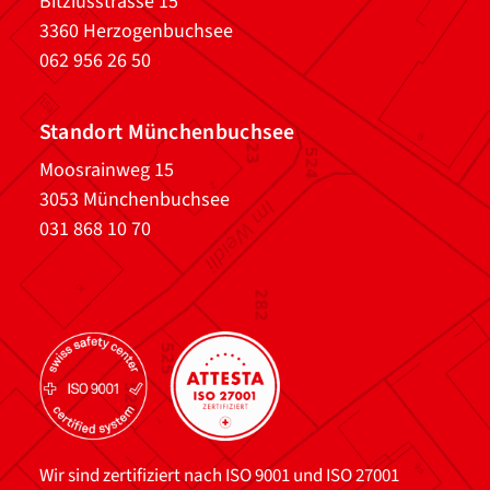
Bitziusstrasse 15
3360 Herzogenbuchsee
062 956 26 50
Standort Münchenbuchsee
Moosrainweg 15
3053 Münchenbuchsee
031 868 10 70
Wir sind zertifiziert nach ISO 9001 und ISO 27001