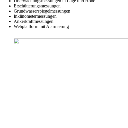
Überwachungsmessungen in Lage und Höhe
Erschütterungsmessungen
Grundwasserspiegelmessungen
Inklinometermessungen
Ankerkraftmessungen
Webplattform mit Alarmierung