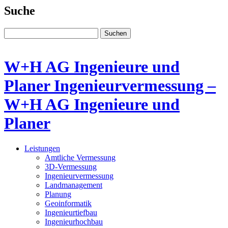
Suche
Suchen
W+H AG Ingenieure und
Planer Ingenieur­vermessung –
W+H AG Ingenieure und
Planer
Leistungen
Amtliche Vermessung
3D-Vermessung
Ingenieur­vermessung
Land­management
Planung
Geoinformatik
Ingenieurtiefbau
Ingenieurhochbau