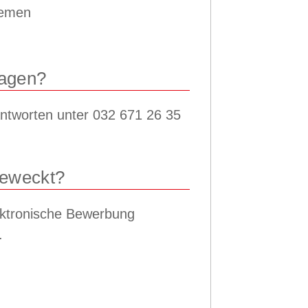
temen
ragen?
antworten unter 032 671 26 35
geweckt?
ektronische Bewerbung
.