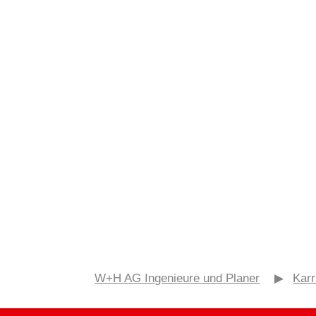
W+H AG Ingenieure und Planer
▶
Karr