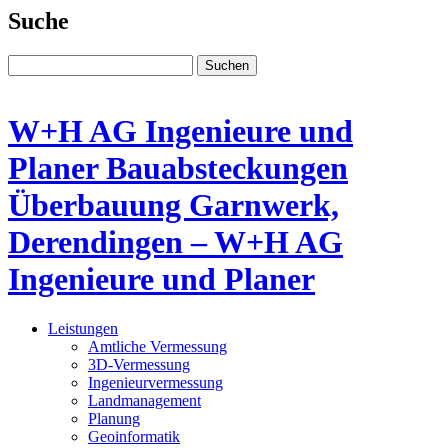
Suche
Suchen
W+H AG Ingenieure und
Planer Bauabsteckungen
Überbauung Garnwerk,
Derendingen – W+H AG
Ingenieure und Planer
Leistungen
Amtliche Vermessung
3D-Vermessung
Ingenieur­vermessung
Land­management
Planung
Geoinformatik