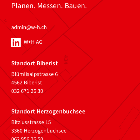
Planen. Messen. Bauen.
admin@w-h.ch
W+H AG
Standort Biberist
Blümlisalpstrasse 6
4562 Biberist
032 671 26 30
Standort Herzogenbuchsee
Bitziusstrasse 15
3360 Herzogenbuchsee
062 956 26 50