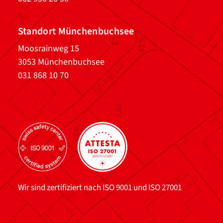
Standort Münchenbuchsee
Moosrainweg 15
3053 Münchenbuchsee
031 868 10 70
Wir sind zertifiziert nach ISO 9001 und ISO 27001