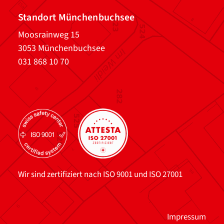
Standort Münchenbuchsee
Moosrainweg 15
3053 Münchenbuchsee
031 868 10 70
Wir sind zertifiziert nach ISO 9001 und ISO 27001
Impressum