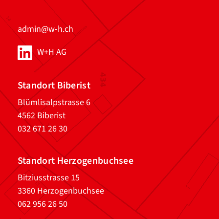
admin@w-h.ch
W+H AG
Standort Biberist
Blümlisalpstrasse 6
4562 Biberist
032 671 26 30
Standort Herzogenbuchsee
Bitziusstrasse 15
3360 Herzogenbuchsee
062 956 26 50