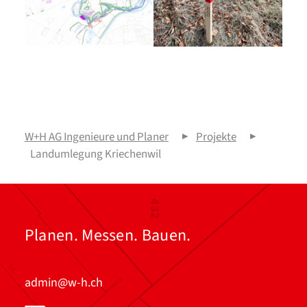
W+H AG Ingenieure und Planer
▶
Projekte
▶
Landumlegung Kriechenwil
Planen. Messen. Bauen.
admin@w-h.ch