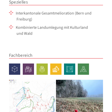
Spezielles
Interkantonale Gesamtmelioration (Bern und
Freiburg)
Kombinierte Landumlegung mit Kulturland
und Wald
Fachbereich
3D-
Amtliche
Geoinformatik
Ingenieurtiefbau
Landmanagement
Planung
Vermessung
Vermessung