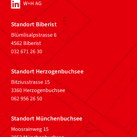
W+H AG
Standort Biberist
Blümlisalpstrasse 6
4562 Biberist
032 671 26 30
Standort Herzogenbuchsee
Bitziusstrasse 15
3360 Herzogenbuchsee
062 956 26 50
Standort Münchenbuchsee
Moosrainweg 15