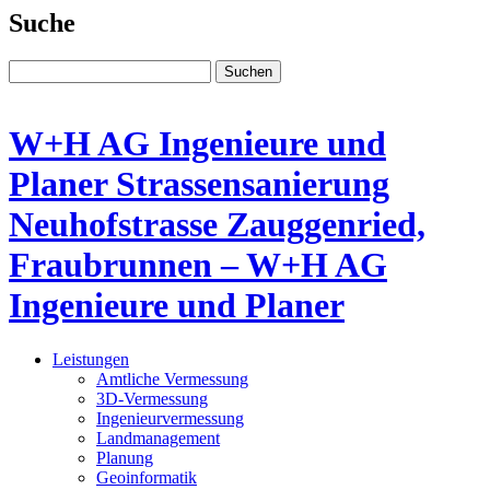
Suche
Suchen
W+H AG Ingenieure und
Planer Strassensanierung
Neuhofstrasse Zauggenried,
Fraubrunnen – W+H AG
Ingenieure und Planer
Leistungen
Amtliche Vermessung
3D-Vermessung
Ingenieur­vermessung
Land­management
Planung
Geoinformatik