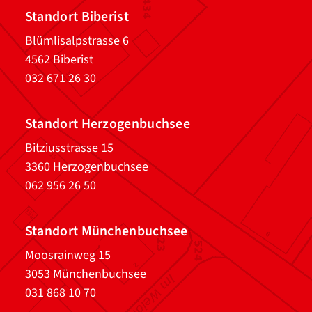
Standort Biberist
Blümlisalpstrasse 6
4562 Biberist
032 671 26 30
Standort Herzogenbuchsee
Bitziusstrasse 15
3360 Herzogenbuchsee
062 956 26 50
Standort Münchenbuchsee
Moosrainweg 15
3053 Münchenbuchsee
031 868 10 70